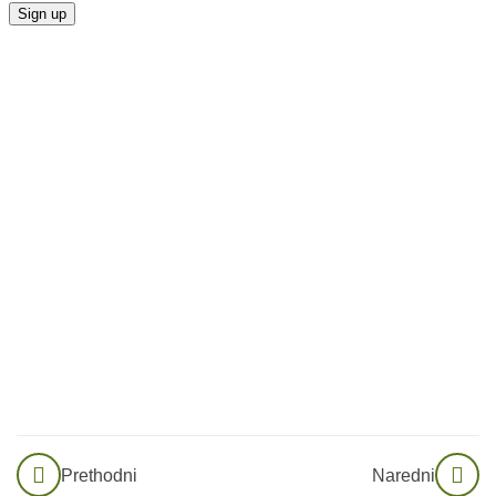
22
Vježba
Disanja
19
Somatske
Vježbe
Tjelesna
aktivacija
vagusnog
živca
Glasovne
vježbe
Vježba:
Prethodni
Naredni