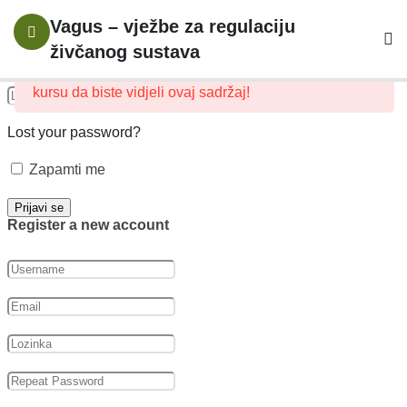
Prijavite se svojim nalogom
6
Uvod
Vagus – vježbe za regulaciju
živčanog sustava
Ovaj sadržaj je zaštićen, molimo
prijava
i upis na
1
Autonomni
kursu da biste vidjeli ovaj sadržaj!
Živčani
Sustav I
Lost your password?
Trauma
Zapamti me
10
Vagusni
Register a new account
Živac
16
Vježbe Za
Uspostavljanje
Osjećaja
Sigurnosti U
Tijelu