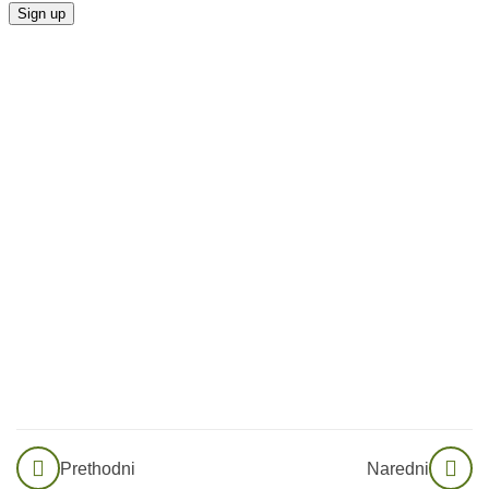
22
Vježba
Disanja
19
Somatske
Vježbe
17
Fascijalne
Vježbe
19
Vježbe
Vizualizacije
Važnost
vizualizacije
Prethodni
Naredni