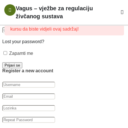
Prijavite se svojim nalogom
6
Uvod
Vagus – vježbe za regulaciju
živčanog sustava
Ovaj sadržaj je zaštićen, molimo
prijava
i upis na
1
Autonomni
kursu da biste vidjeli ovaj sadržaj!
Živčani
Sustav I
Lost your password?
Trauma
Zapamti me
10
Vagusni
Register a new account
Živac
16
Vježbe Za
Uspostavljanje
Osjećaja
Sigurnosti U
Tijelu