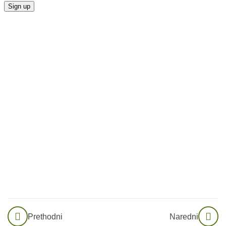
22
Vježba
Disanja
Važnost
disanja
Dijafragmalno
disanje –
povratak
prirodnom
ritmu tijela
Vježba:
Dijafragmalno
disanje
Prethodni
Naredni