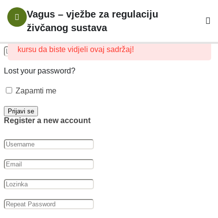
Prijavite se svojim nalogom
6
Uvod
Vagus – vježbe za regulaciju
živčanog sustava
Ovaj sadržaj je zaštićen, molimo
prijava
i upis na
1
Autonomni
kursu da biste vidjeli ovaj sadržaj!
Živčani
Sustav I
Lost your password?
Trauma
Zapamti me
10
Vagusni
Register a new account
Živac
16
Vježbe Za
Uspostavljanje
Osjećaja
Sigurnosti U
Tijelu