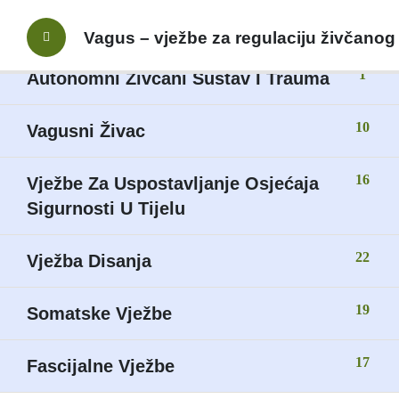
Prijavite se svojim nalogom
6
Uvod
Vagus – vježbe za regulaciju živčanog
1
Autonomni Živčani Sustav I Trauma
10
Vagusni Živac
Lost your password?
Zapamti me
16
Vježbe Za Uspostavljanje Osjećaja
Sigurnosti U Tijelu
Register a new account
22
Vježba Disanja
19
Somatske Vježbe
17
Fascijalne Vježbe