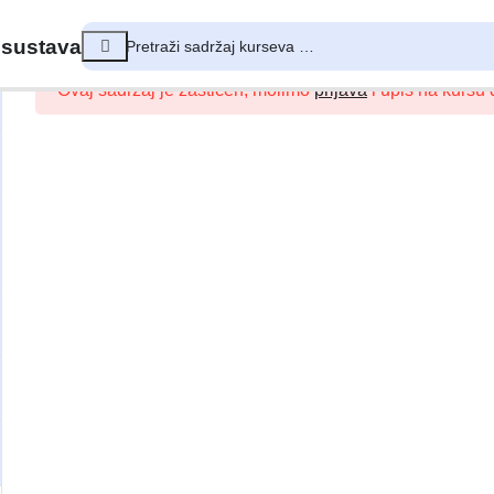
 sustava
Ovaj sadržaj je zaštićen, molimo
prijava
i upis na kursu d