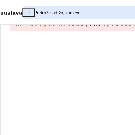
 sustava
Ovaj sadržaj je zaštićen, molimo
prijava
i upis na kursu d