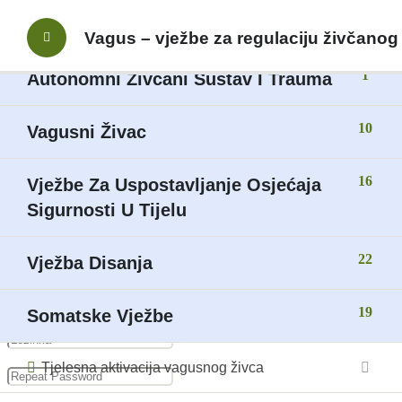
Prijavite se svojim nalogom
6
Uvod
Vagus – vježbe za regulaciju živčanog
1
Autonomni Živčani Sustav I Trauma
10
Vagusni Živac
Lost your password?
Zapamti me
16
Vježbe Za Uspostavljanje Osjećaja
Sigurnosti U Tijelu
Register a new account
22
Vježba Disanja
19
Somatske Vježbe
Tjelesna aktivacija vagusnog živca