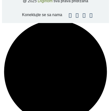
@ 2025
Diginom
sva prava pridržana
Konektujte se sa nama