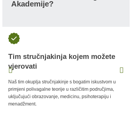
Akademije?
Tim stručnjakinja kojem možete
vjerovati
P
k
Naš tim okuplja stručnjakinje s bogatim iskustvom u
k
primjeni polivagalne teorije u različitim područjima,
u
uključujući obrazovanje, medicinu, psihoterapiju i
menadžment.