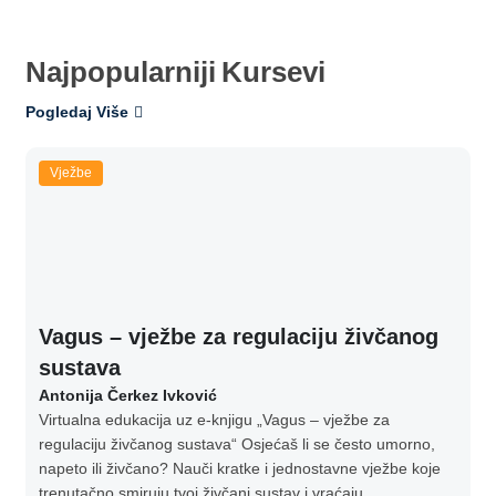
Najpopularniji
Kursevi
Pogledaj Više
Vježbe
Vagus – vježbe za regulaciju živčanog
sustava
Antonija Čerkez Ivković
Virtualna edukacija uz e-knjigu „Vagus – vježbe za
regulaciju živčanog sustava“ Osjećaš li se često umorno,
napeto ili živčano? Nauči kratke i jednostavne vježbe koje
trenutačno smiruju tvoj živčani sustav i vraćaju...