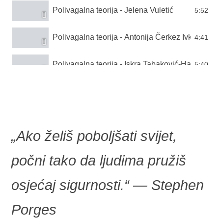
Polivagalna teorija - Jelena Vuletić
5:52
Polivagalna teorija - Antonija Čerkez Ivković
4:41
Polivagalna teorija - Iskra Tabaković-Hasić
5:40
„Ako želiš poboljšati svijet,
počni tako da ljudima pružiš
osjećaj sigurnosti.“
― Stephen
Porges