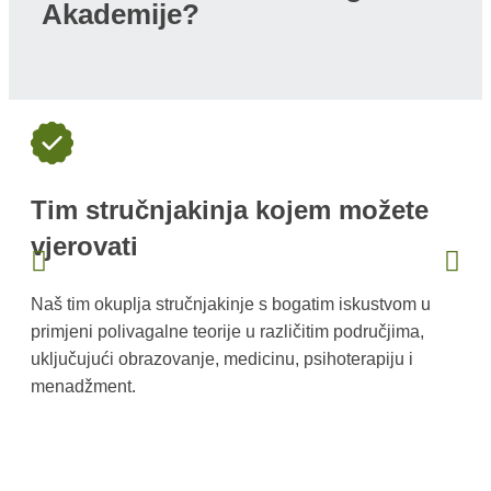
Akademije?
Tim stručnjakinja kojem možete
vjerovati
P
k
Naš tim okuplja stručnjakinje s bogatim iskustvom u
k
primjeni polivagalne teorije u različitim područjima,
u
uključujući obrazovanje, medicinu, psihoterapiju i
menadžment.