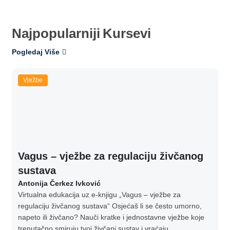
Najpopularniji
Kursevi
Pogledaj Više
Vježbe
Vagus – vježbe za regulaciju živčanog
sustava
Antonija Čerkez Ivković
Virtualna edukacija uz e-knjigu „Vagus – vježbe za
regulaciju živčanog sustava“ Osjećaš li se često umorno,
napeto ili živčano? Nauči kratke i jednostavne vježbe koje
trenutačno smiruju tvoj živčani sustav i vraćaju...