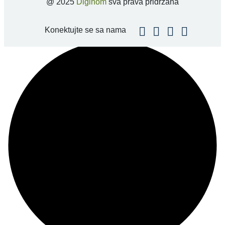
@ 2025
Diginom
sva prava pridržana
Konektujte se sa nama