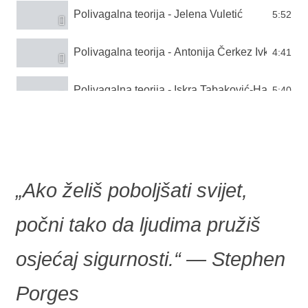
Polivagalna teorija - Jelena Vuletić
5:52
Polivagalna teorija - Antonija Čerkez Ivković
4:41
Polivagalna teorija - Iskra Tabaković-Hasić
5:40
„Ako želiš poboljšati svijet,
počni tako da ljudima pružiš
osjećaj sigurnosti.“
― Stephen
Porges